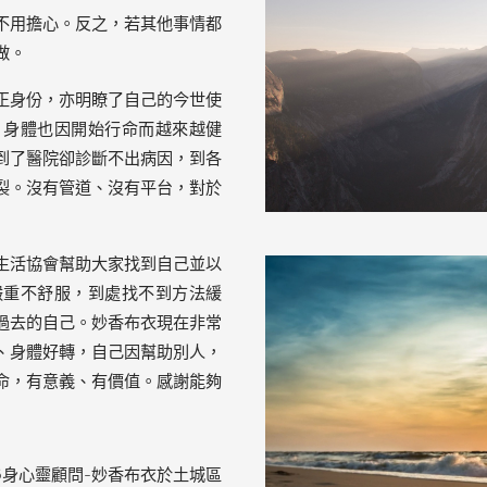
不用擔心。反之，若其他事情都
做。
正身份，亦明瞭了自己的今世使
，身體也因開始行命而越來越健
到了醫院卻診斷不出病因，到各
裂。沒有管道、沒有平台，對於
生活協會幫助大家找到自己並以
嚴重不舒服，到處找不到方法緩
過去的自己。妙香布衣現在非常
、身體好轉，自己因幫助別人，
命，有意義、有價值。感謝能夠
5.26身心靈顧問-妙香布衣於土城區