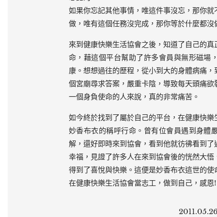
如果你忘記其他事情，唯這件事沒忘，那你就
做，唯有這個任務沒完成，那你等於什麼都沒
來到健康快樂生活協會之後，知道了自己的真
命，藉這個平台幫助了許多會員與無形磁場
康。想想過往的歷程，從小到大的身體病痛，
個宮廟尋求答案，嚴重卡陰，導致每天頭痛欲
一個身負使命的人來說，真的非常痛苦。
如今終於找到了屬於自己的平台，在健康快樂
妙香布衣的稱呼行命。曾有位會員遇到身體
解，還好即時來到協會，看到他就彷彿看到了
幸福，見證了許多人在來到協會後的恍然大悟
得到了喜悅與快樂。這便是妙香布衣這世的使
在健康快樂生活協會當志工，做到自己，感恩!
2011.0